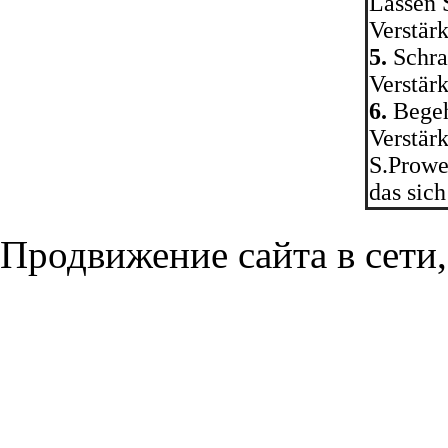
Lassen 
Verstär
5.
Schra
Verstär
6.
Begeh
Verstär
S.Prowe
das sic
Продвижение сайта в сети,