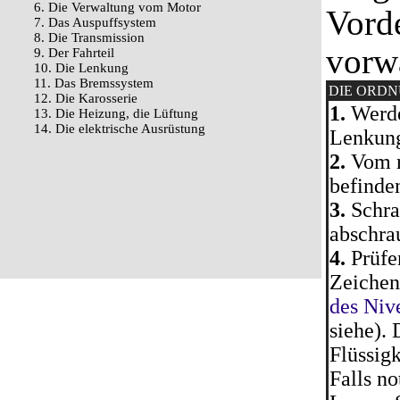
6. Die Verwaltung vom Motor
Vord
7. Das Auspuffsystem
8. Die Transmission
vorwä
9. Der Fahrteil
10. Die Lenkung
11. Das Bremssystem
DIE ORD
12. Die Karosserie
1.
Werde
13. Die Heizung, die Lüftung
14. Die elektrische Ausrüstung
Lenkung
2.
Vom r
befinde
3.
Schra
abschra
4.
Prüfen
Zeichen
des Niv
siehe).
Flüssig
Falls no