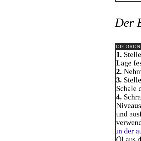
Der E
DIE ORD
1.
Stelle
Lage fes
2.
Nehme
3.
Stelle
Schale 
4.
Schra
Niveaus
und ausf
verwend
in der 
Öl aus d