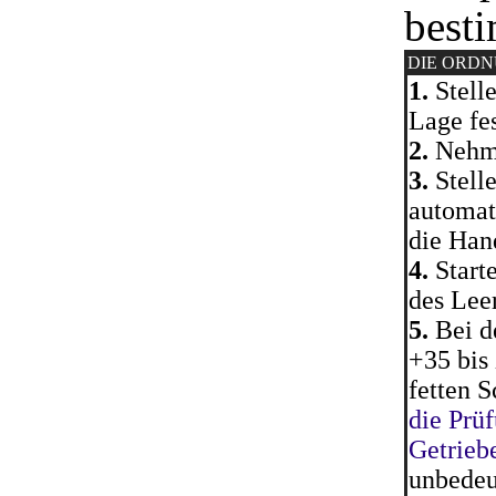
besti
DIE ORD
1.
Stelle
Lage fes
2.
Nehme
3.
Stelle
automat
die Han
4.
Start
des Leer
5.
Bei d
+35 bis
fetten S
die Prü
Getrieb
unbedeu