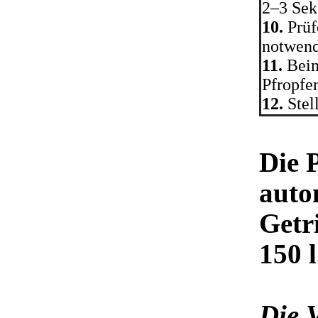
2–3 Sek
10.
Prüf
notwendi
11.
Beim
Pfropfen
12.
Stel
Die 
auto
Getr
150 l
Die 