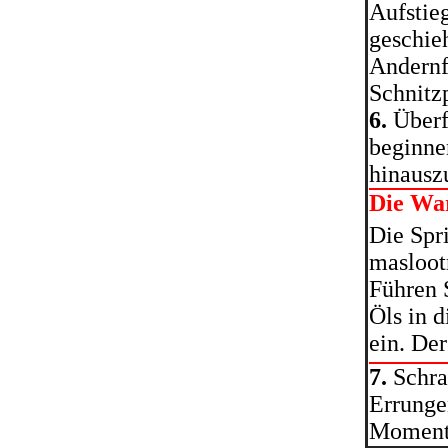
Aufstie
geschieh
Andernfa
Schnitz
6.
Überf
beginne
hinausz
Die Wa
Die Spr
masloot
Führen 
Öls in 
ein. Der
7.
Schra
Errunge
Moment 