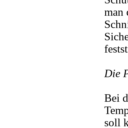
man 
Schni
Siche
fests
Die 
Bei d
Temp
soll 