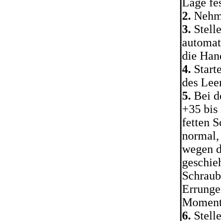
Lage fes
2.
Nehme
3.
Stelle
automat
die Han
4.
Start
des Leer
5.
Bei d
+35 bis
fetten 
normal,
wegen d
geschieh
Schraube
Errunge
Moment 
6.
Stell