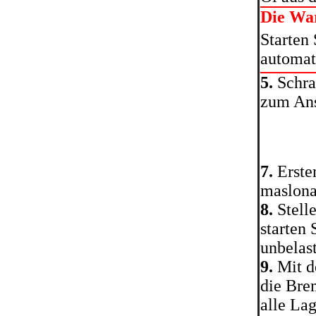
Die Wa
Starten 
automat
5.
Schra
zum Ansc
7.
Erste
maslonal
8.
Stell
starten 
unbelas
9.
Mit d
die Bre
alle Lag