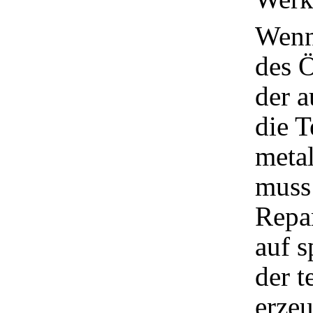
Wenn
des Ö
der 
die T
meta
muss
Repar
auf s
der 
erze