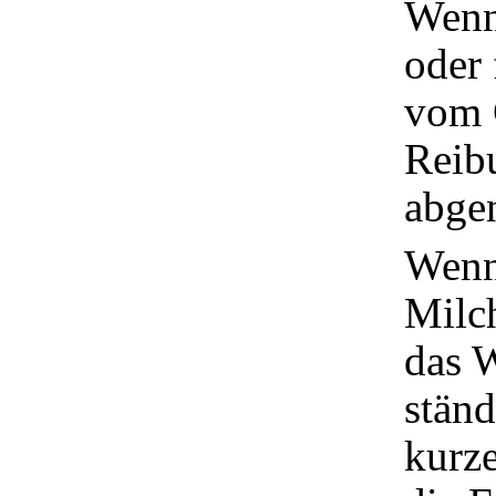
Wenn
oder
vom G
Reib
abgen
Wenn 
Milch
das W
ständ
kurz