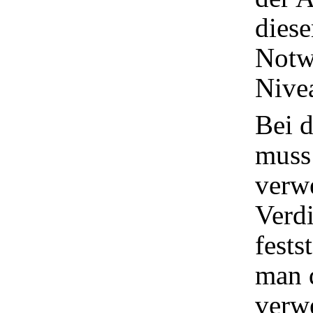
diese
Notw
Nivea
Bei d
muss
verw
Verd
fests
man 
verw