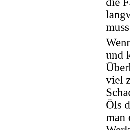
die F
langw
muss 
Wenn
und k
Überh
viel 
Schac
Öls d
man d
Werks