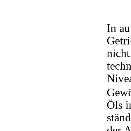
In au
Getri
nicht
tech
Nivea
Gewö
Öls i
ständ
der A