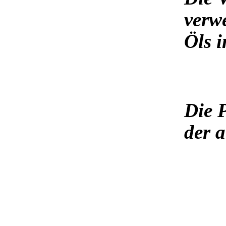
verw
Öls i
Die 
der 