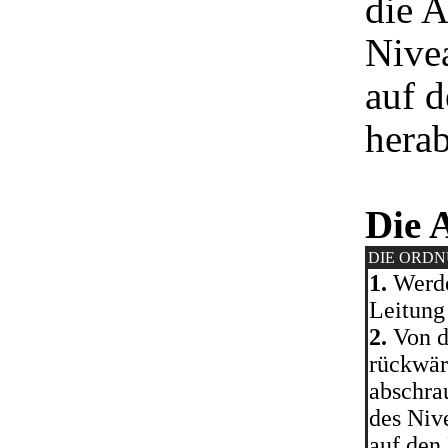
die 
Nivea
auf 
herab
Die 
DIE ORD
1.
Werde
Leitung
2.
Von d
rückwär
abschra
des Niv
auf den