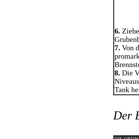
6.
Ziehe
Grubenb
7.
Von d
promarki
Brennst
8.
Die V
Niveaus
Tank he
Der 
DIE ORD