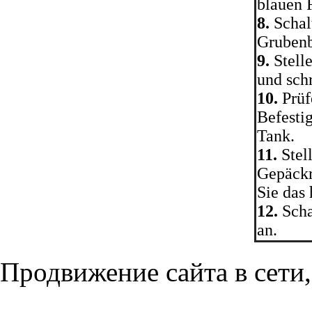
blauen 
8.
Schal
Grubenb
9.
Stell
und sch
10.
Prüf
Befesti
Tank.
11.
Stel
Gepäckr
Sie das 
12.
Scha
an.
Продвижение сайта в сети,