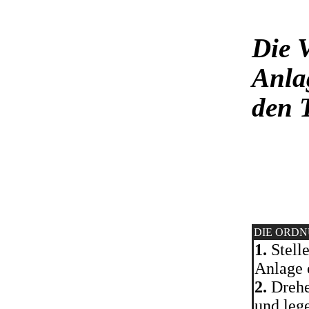
Die 
Anla
den 
DIE ORD
1.
Stelle
Anlage o
2.
Drehe
und lege