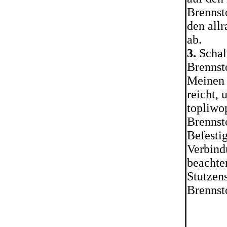
Brennst
den all
ab.
3.
Schalt
Brennst
Meinen S
reicht,
topliwo
Brennst
Befesti
Verbind
beachte
Stutzen
Brennst