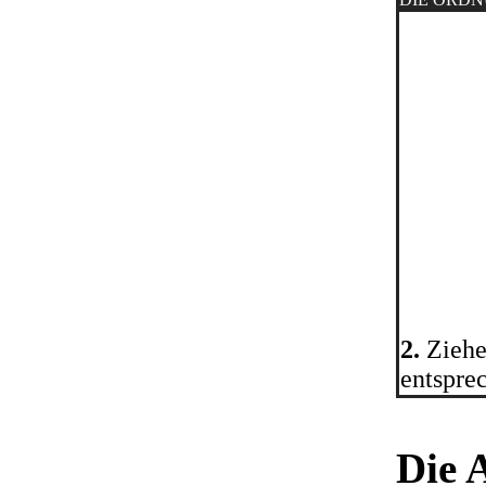
2.
Ziehe
entspre
Die 