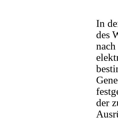
In de
des 
nach
elekt
best
Gene
festg
der z
Ausrü