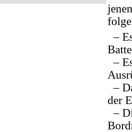
jenen
folge
– Es 
Batte
– Es 
Ausrü
– Dar
der 
– Di
Bord