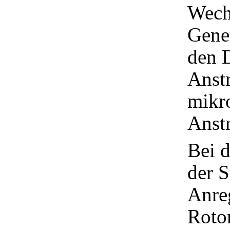
Wechs
Gener
den 
Anst
mikro
Anstr
Bei d
der 
Anre
Roto