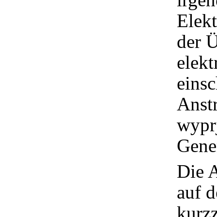
Elekt
der 
elekt
einsc
Anst
wypr
Gener
Die A
auf d
kurzz