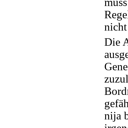
muss
Rege
nicht
Die A
ausg
Gener
zuzul
Bordn
gefäh
nija 
irge