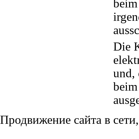
beim
irgen
aussc
Die 
elekt
und, 
beim
ausge
Продвижение сайта в сети,