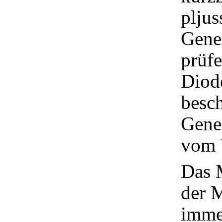
plju
Gener
prüfe
Diod
besch
Gener
vom 
Das M
der M
imme