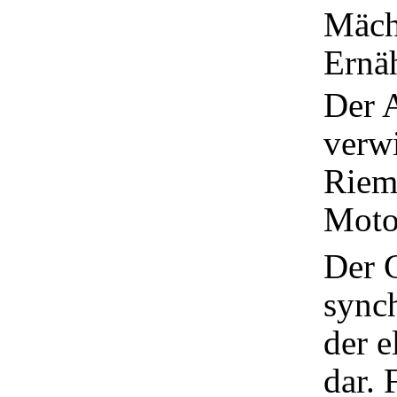
Mäch
Ernä
Der A
verw
Riem
Moto
Der G
sync
der 
dar. 