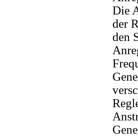
Die A
der R
den 
Anreg
Freq
Gener
vers
Regle
Anst
Gener