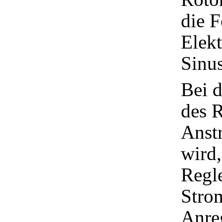
die 
Elekt
Sinu
Bei 
des R
Anst
wird,
Regl
Stro
Anreg