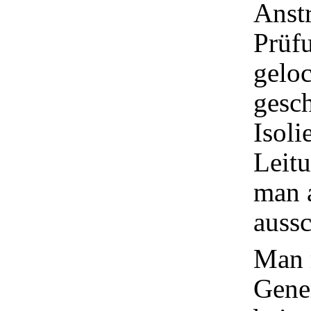
Anstr
Prüf
geloc
gesch
Isoli
Leit
man 
aussc
Man 
Gene