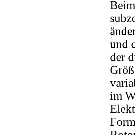
Beim
subzo
änder
und d
der d
Größ
varia
im Wi
Elekt
Form
Rotor