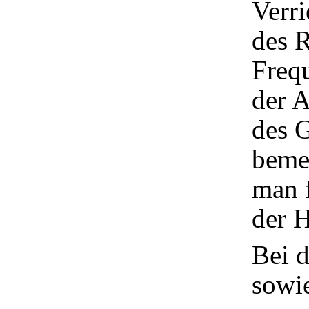
Verr
des R
Freq
der 
des G
beme
man f
der 
Bei 
sowi